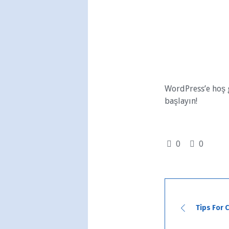
WordPress’e hoş ge
başlayın!
0
0
Tips For 