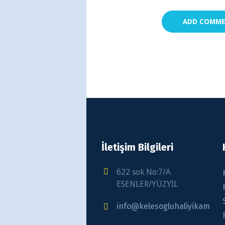
İletişim Bilgileri
622 sok No:7/A
ESENLER/YÜZYIL
info@kelesogluhaliyikama.c