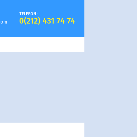
TELEFON :
0(212) 431 74 74
com